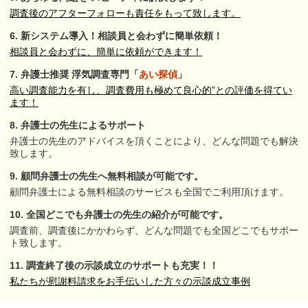
調査後のアフターフォローも責任をもって致します。
6. 新システム導入！
相談員と会わずに簡単依頼！
相談員と会わずに、簡単に依頼ができます！
7. 弁護士推奨 浮気調査専門「
あい探偵
」
高い調査能力を有し、調査費用も極めて良心的”との評価を得てい
ます！
8. 弁護士の先生によるサポート
弁護士の先生のアドバイスを頂くことにより、どんな問題でも解決
致します。
9. 顧問弁護士の先生へ
無料相談が可能です。
顧問弁護士による無料相談のサービスも全国でご利用頂けます。
10. 全国どこでも弁護士の
先生の紹介が可能です。
調査前、調査後にかかわらず、どんな問題でも全国どこでもサポー
ト致します。
11. 調査終了後の示談成立の
サポートも充実！！
私たちが慰謝料請求をお手伝いした方々の示談成立事例