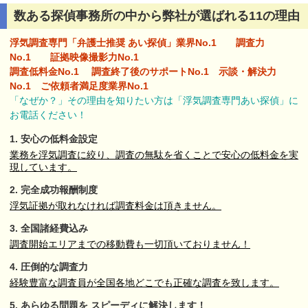
数ある探偵事務所の中から弊社が選ばれる11の理由
浮気調査専門「弁護士推奨 あい探偵」業界No.1 調査力
No.1 証拠映像撮影力No.1
調査低料金No.1 調査終了後のサポートNo.1 示談・解決力
No.1 ご依頼者満足度業界No.1
「なぜか？」その理由を知りたい方は「浮気調査専門あい探偵」に
お電話ください！
1. 安心の低料金設定
業務を浮気調査に絞り、調査の無駄を省くことで安心の低料金を実
現しています。
2.
完全成功報酬制度
浮気証拠が取れなければ調査料金は頂きません。
3. 全国諸経費込み
調査開始エリアまでの移動費も一切頂いておりません！
4. 圧倒的な調査力
経験豊富な調査員が全国各地どこでも正確な調査を致します。
5. あらゆる問題を
スピーディに解決します！